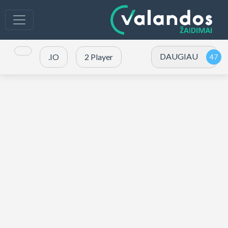
DAUGIAU
.IO
2 Player